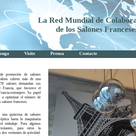
La Red Mundial de Colabor
de los Salones Francese
onga
Visite
Prensa
Contacte
de promoción de salones
osalons cubren más de una
 70 salones demandan sus
 Francia, que favorece el
Francia-extranjero. Su papel
es a optimizar el número de
s salones franceses.
s una quincena de salones
 óptica hasta la maquinaria
el embalaje. Para algunos
isitantes, para otros la
 dos vertientes de actividad.