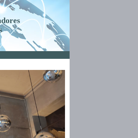
adores
s