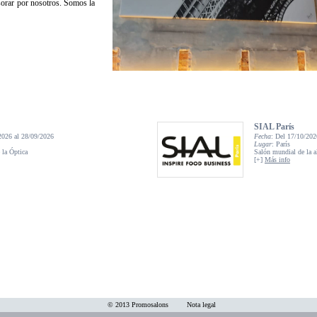
esorar por nosotros. Somos la
SIAL París
2026 al 28/09/2026
Fecha
: Del 17/10/202
Lugar
: París
 la Óptica
Salón mundial de la a
[+]
Más info
© 2013 Promosalons
Nota legal