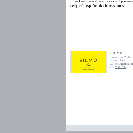
Elija el salón acorde a su sector y déjese as
delegación española de dichos salones.
SILMO
Fecha
: Del 25/09/
Lugar
: París
La cita Mundial de
[+]
Más info